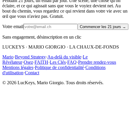
Pendant 21 jours, un email par jour. Une scène, une chose qu'on
éclaire, et ce qui agissait sans que vous le voyiez devient net. Au
bout du chemin, vous regardez ce qui revient dans votre vie avec un
œil que vous n'aviez pas. Gratuit.
Votre email
Commencer les 21 jours
→
Sans engagement, désinscription en un clic
LUCKEYS · MARIO GIORGIO · LA CHAUX-DE-FONDS
Mario
·
Beyond Strategy
·
Au-delà du visible
·
Le
Révélateur
·
Osez
·
FAITH
·
Les Clés
·
FAQ
·
Prendre rendez-vous
Mentions légales
·
Politique de confidentialité
·
Conditions
d'utilisation
·
Contact
© 2026 LucKeys, Mario Giorgio. Tous droits réservés.