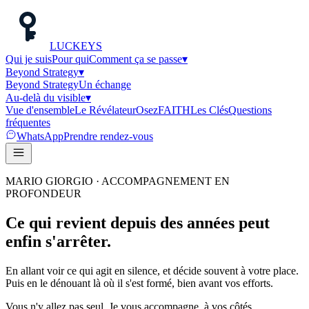
LUC
K
EYS
Qui je suis
Pour qui
Comment ça se passe
▾
Beyond Strategy
▾
Beyond Strategy
Un échange
Au-delà du visible
▾
Vue d'ensemble
Le Révélateur
Osez
FAITH
Les Clés
Questions
fréquentes
WhatsApp
Prendre rendez-vous
MARIO GIORGIO · ACCOMPAGNEMENT EN
PROFONDEUR
Ce qui revient depuis des années peut
enfin
s'arrêter.
En allant voir ce qui agit en silence, et décide souvent à votre place.
Puis en le dénouant là où il s'est formé, bien avant vos efforts.
Vous n'y allez pas seul. Je vous accompagne, à vos côtés.