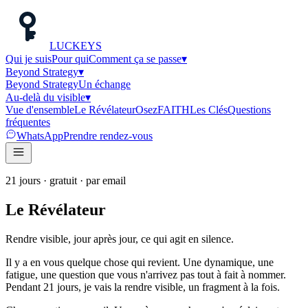
LUC
K
EYS
Qui je suis
Pour qui
Comment ça se passe
▾
Beyond Strategy
▾
Beyond Strategy
Un échange
Au-delà du visible
▾
Vue d'ensemble
Le Révélateur
Osez
FAITH
Les Clés
Questions
fréquentes
WhatsApp
Prendre rendez-vous
21 jours · gratuit · par email
Le Révélateur
Rendre visible, jour après jour, ce qui agit en silence.
Il y a en vous quelque chose qui revient. Une dynamique, une
fatigue, une question que vous n'arrivez pas tout à fait à nommer.
Pendant 21 jours, je vais la rendre visible, un fragment à la fois.