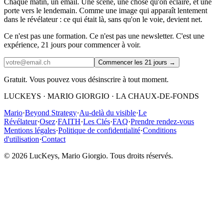
Chaque matin, un email. Une scène, une chose qu'on éclaire, et une
porte vers le lendemain. Comme une image qui apparaît lentement
dans le révélateur : ce qui était là, sans qu'on le voie, devient net.
Ce n'est pas une formation. Ce n'est pas une newsletter. C'est une
expérience, 21 jours pour commencer à voir.
Commencer les 21 jours
→
Gratuit. Vous pouvez vous désinscrire à tout moment.
LUCKEYS · MARIO GIORGIO · LA CHAUX-DE-FONDS
Mario
·
Beyond Strategy
·
Au-delà du visible
·
Le
Révélateur
·
Osez
·
FAITH
·
Les Clés
·
FAQ
·
Prendre rendez-vous
Mentions légales
·
Politique de confidentialité
·
Conditions
d'utilisation
·
Contact
© 2026 LucKeys, Mario Giorgio. Tous droits réservés.