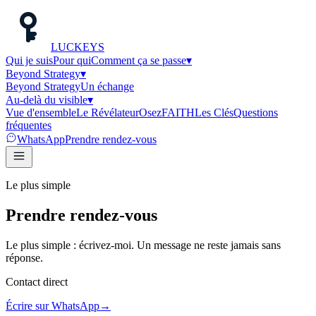
LUC
K
EYS
Qui je suis
Pour qui
Comment ça se passe
▾
Beyond Strategy
▾
Beyond Strategy
Un échange
Au-delà du visible
▾
Vue d'ensemble
Le Révélateur
Osez
FAITH
Les Clés
Questions
fréquentes
WhatsApp
Prendre rendez-vous
Le plus simple
Prendre rendez-vous
Le plus simple : écrivez-moi. Un message ne reste jamais sans
réponse.
Contact direct
Écrire sur WhatsApp
→